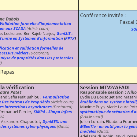
Conférence invitée :
ne Dubois
Pascal 
Validation formelle d'implementation
tion aux SCADA
(Article court)
SQL
,
es Ledru and Ben Rajeb Narjes
GenISIS :
d’initié en Systèmes d’Information
(
PPTX
)
ication et validation formelles de
ocessus métiers
(Doctorant)
nalyse de propriétés dans les protocoles
)
Repas
 la vérification
Session MTV2/AFADL
aure Potet
Responsable session :
Niko
,
and Safia Nait Bahloul
Formalisation
Lydie Du Bousquet and Masah
 Des Patrons de Propriétés
(Article court)
établir dans un système intell
es interactions asynchrones
(Doctorant)
Maxime Puys, Marie-Laure Pote
,
 Emmanuel Perrier
SIMPA - Simpa Infers
systématique de scénarios d’a
ls)
(Article court)
,
nd Alexandre Chapoutot
DynIBEX: une
Julien Lorrain, Elizabeta Fourn
on des systèmes cyber-physiques
(Outils)
MBeeTle - un outil pour la géné
modèles
(Outils)
Adel Djoudi, Robin David, Josse