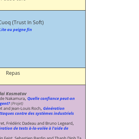
Cuoq (Trust In Soft)
ite au peigne fin
Repas
lai Kosmatov
,
ide Nakamura
Quelle confiance peut-on
igent?
(Projet)
,
t and Jean-Louis Roch
Génération
ttaques contre des systèmes industriels
,
eret, Frédéric Dadeau and Bruno Legeard
ration de tests à-la-volée à l'aide de
,
lin Feist, Sebastien Bardin and Thanh Dinh Ta