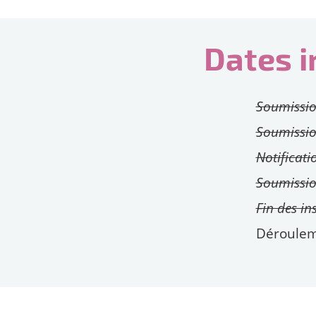
Dates i
Soumissi
Soumissio
Notificati
Soumission
Fin des ins
Déroulem