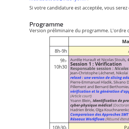
Si votre candidature est acceptée, vous serez d
Programme
Version préliminaire du programme. L'ordre d
Mar
8h-9h
,
Aurélie Hurault et Nicolas Stouls
9h-
Session 1 : Vérification
10h30
Responsable session :
Nicolas
Jean-Christophe Léchenet, Nikolai
relaxé : une version de slicing ad
Pierre-Emmanuel Hladik, Silvano Dal
Pillement and Bernard Berthomie
vérification et la génération d'
(Article court)
,
Yoann Blein
Identification de pr
cyber-physique médical
(Doctoran
Hadrien Bride, Olga Kouchnarenko
Comparaison des Approches SMT et
Réseaux Workflows
(Résumé étend
10h30-
Pa