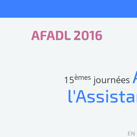
AFADL 2016
èmes
15
journées
l'Assist
EN