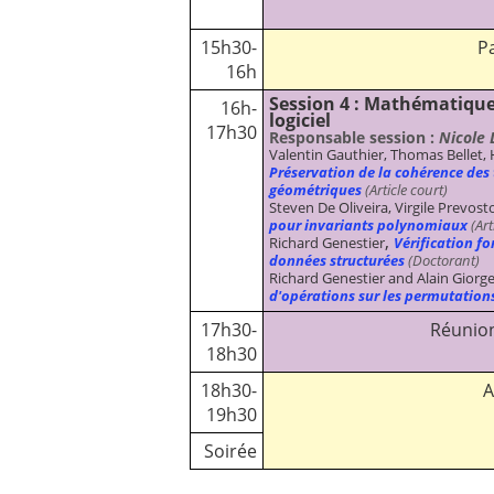
15h30-
Pa
16h
Session 4 : Mathématiqu
16h-
logiciel
17h30
Responsable session :
Nicole 
Valentin Gauthier, Thomas Bellet
Préservation de la cohérence des
géométriques
(Article court)
Steven De Oliveira, Virgile Prevo
pour invariants polynomiaux
(Art
,
Richard Genestier
Vérification f
données structurées
(Doctorant)
Richard Genestier and Alain Giorge
d'opérations sur les permutation
17h30-
Réunio
18h30
18h30-
A
19h30
Soirée