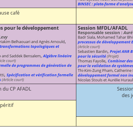
BINSEC : plate-forme d'analys
use café
es pour le développement
Session MFDL/AFADL
Responsable session :
Auré
Levy
Badr Siala, Mohamed Tahar Bhir
,
, Hakim Belhaouari and Agnès Arnould
processus de développement Ev
 transformations topologiques et
(Article court)
,
Sebastien Bardin
Projet ANR B
,
sto and Saddek Bensalem
Algèbre linéaire
pour la sécurité
(Projet)
,
icle court)
Thomas Fayolle
Combiner des
ormelle de programmes de génération de
pour la validation de systèmes
Thi-Kim-Zung Pham, Catherine 
,
tti
Spécification et vérification formelle
développement formel non in
s
(Article court)
Nicolas Stouls et Aurélie Huraul
n du CP AFADL
Sessio
des 
péritif