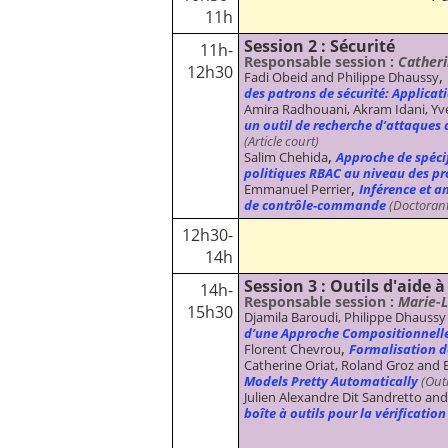
11h
Session 2 : Sécurité
11h-
Responsable session :
Catheri
12h30
,
Fadi Obeid and Philippe Dhaussy
des patrons de sécurité: Applica
Amira Radhouani, Akram Idani, Yv
un outil de recherche d’attaques 
(Article court)
,
Salim Chehida
Approche de spécif
politiques RBAC au niveau des pr
,
Emmanuel Perrier
Inférence et a
de contrôle-commande
(Doctorant
12h30-
14h
Session 3 : Outils d'aide à
14h-
Responsable session :
Marie-L
15h30
Djamila Baroudi, Philippe Dhaussy 
d’une Approche Compositionnelle
,
Florent Chevrou
Formalisation d
Catherine Oriat, Roland Groz and
Models Pretty Automatically
(Outi
Julien Alexandre Dit Sandretto a
boîte à outils pour la vérificati