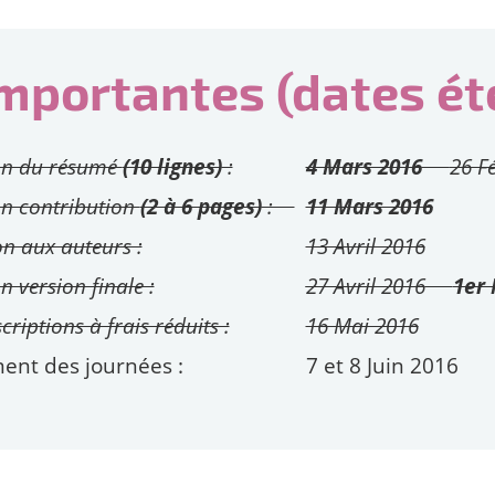
mportantes (dates é
on du résumé
(10 lignes)
:
4 Mars 2016
26 F
n contribution
(2 à 6 pages)
:
11 Mars 2016
on aux auteurs :
13 Avril 2016
 version finale :
27 Avril 2016
1er 
criptions à frais réduits :
16 Mai 2016
ent des journées :
7 et 8 Juin 2016