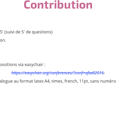
Contribution
' (suivi de 5' de questions)
on.
ositions via easychair :
https://easychair.org/conferences/?conf=afadl2016
.
logue au format latex A4, times, french, 11pt, sans numéro