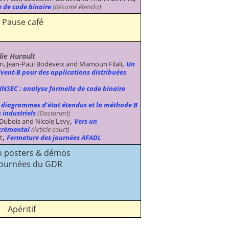
e de code binaire
(Résumé étendu)
Pause café
lie Hurault
,
i, Jean-Paul Bodeveix and Mamoun Filali
Un
ent-B pour des applications distribuées
INSEC : analyse formelle de code binaire
 diagrammes d'état étendus et la méthode B
 industriels
(Doctorant)
,
Dubois and Nicole Levy
Vers un
crémental
(Article court)
,
t
Fermeture des journées AFADL
n posters & démos
journées du GDR
Apéritif