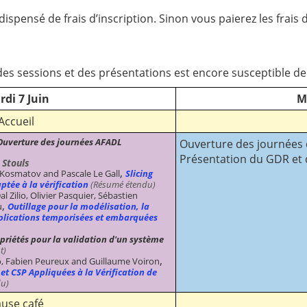
ispensé de frais d’inscription. Sinon vous paierez les frais d
es sessions et des présentations est encore susceptible de
di 7 Juin
Me
Accueil
Ouverture des journées AFADL
Ouverture des journées
Présentation du GDR et
 Stouls
,
 Kosmatov and Pascale Le Gall
Slicing
aptée à la vérification
(Résumé étendu)
 Zilio, Olivier Pasquier, Sébastien
,
u
Outillage pour la modélisation, la
applications temporisées et embarquées
opriétés pour la validation d'un système
t)
,
, Fabien Peureux and Guillaume Voiron
 CSP Appliquées à la Vérification de
u)
use café